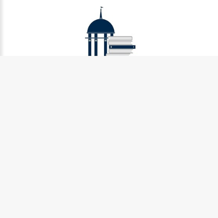
Муниципальное бюджетное учреждение культуры
Петрозаводского городского округа «Централизованная
библиотечная система» (МУ «Петрозаводская ЦБС»)
185031, г. Петрозаводск, Октябрьский пр-кт., д.7
Телефон:
8 (814) 274-36-50, +7 (921) 017-17-99
e-mail:
centr_library@sampo.ru
©
2026.
БУ «НБ РК»
Центральная городская библиотека им.Д.Я. Гусарова
185031, г. Петрозаводск, Октябрьский пр-кт., д. 7
Телефоны:
8 (814) 274-42-31, +7 (921) 017-20-23