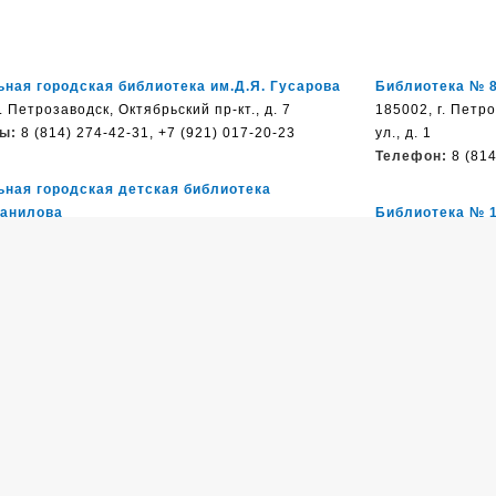
ная городская библиотека им.Д.Я. Гусарова
Библиотека № 
. Петрозаводск, Октябрьский пр-кт., д. 7
185002, г. Петр
ы:
8 (814) 274-42-31, +7 (921) 017-20-23
ул., д. 1
Телефон:
8 (814
ьная городская детская библиотека
Данилова
Библиотека № 
етрозаводск, ул, Гоголя, д. 14
185034, г. Петр
:
8 (814) 277-35-82
Нойбранденбургс
Телефон:
8 (814
ка им. Н. Клюева
185026, г, Петрозаводск,
, д.17/2
Библиотека № 
:
8 (814) 251-90-49
185031, г. Петр
д. 6
Телефон:
8 (814
ека № 4
г. Петрозаводск, ул. Соломенская, д. 25
:
8 (814) 271-86-27
Библиотека № 
185016, г. Петр