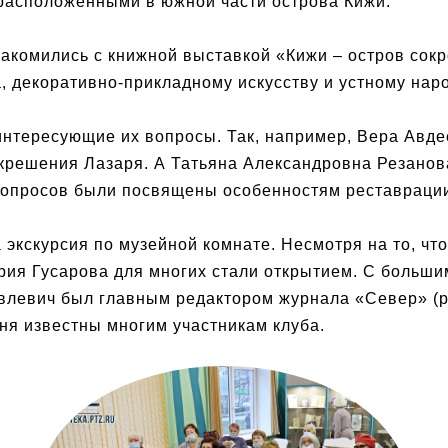
расположенными в южной части острова Кижи.
акомились с книжной выставкой «Кижи – остров сокр
, декоративно-прикладному искусству и устному нар
 интересующие их вопросы. Так, например, Вера Авде
решения Лазаря. А Татьяна Александровна Резанова
 вопросов были посвящены особенностям реставраци
экскурсия по музейной комнате. Несмотря на то, что
трия Гусарова для многих стали открытием. С боль
овлевич был главным редактором журнала «Север» (р
дня известны многим участникам клуба.