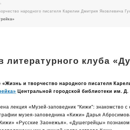
ворчество народного писателя Карелии Дмитрия Яковлевича Гу
грейка»
в литературного клуба «Д
е «Жизнь и творчество народного писателя Карели
рейка»
Центральной городской библиотеки им. Д. 
а лекция «Музей-заповедник “Кижи”: знакомство с 
ографии музея-заповедника «Кижи» Дарья Абросимова
«Кижи» «Русские Заонежья». «Душегрейцы» познаком