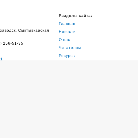
Разделы сайта:
Главная
8
озаводск, Сыктывкарская
Новости
О нас
) 256-51-35
Читателям
Ресурсы
11
Обратная связь
озаводск,
кая ул., д. 25
) 252-52-47
15
озаводск, ул. Калевалы,
) 274-42-79
22
озаводск, Лососинское