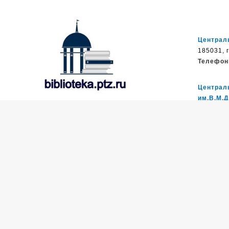
Централь
185031, г
Телефон
Централ
им.В.М.
Муниципальное бюджетное
185035, П
учреждение культуры
Телефон
Петрозаводского городского округа
«Централизованная библиотечная
система» (МУ «Петрозаводская ЦБС»)
Библиоте
ул. Ровио
185031, г. Петрозаводск, Октябрьский
Телефон
пр-кт., д.7
Телефон:
8 (814) 274-36-50, +7 (921)
Библиот
017-17-99
1850З2, 
e-mail:
centr_library@sampo.ru
Телефон
©
2026.
БУ «НБ РК»