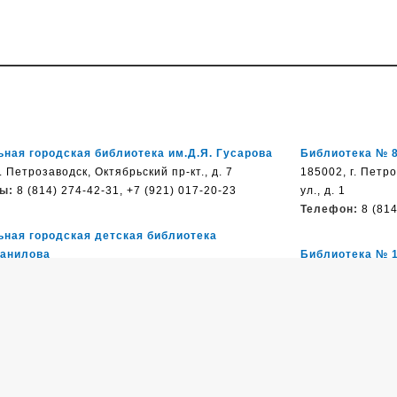
ная городская библиотека им.Д.Я. Гусарова
Библиотека № 
. Петрозаводск, Октябрьский пр-кт., д. 7
185002, г. Петр
ы:
8 (814) 274-42-31, +7 (921) 017-20-23
ул., д. 1
Телефон:
8 (814
ьная городская детская библиотека
Данилова
Библиотека № 
етрозаводск, ул, Гоголя, д. 14
185034, г. Петр
:
8 (814) 277-35-82
Нойбранденбургс
Телефон:
8 (814
ка им. Н. Клюева
185026, г, Петрозаводск,
, д.17/2
Библиотека № 
:
8 (814) 251-90-49
185031, г. Петр
д. 6