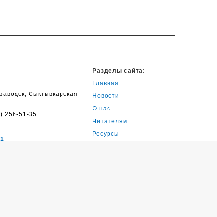
Разделы сайта:
Главная
8
озаводск, Сыктывкарская
Новости
О нас
) 256-51-35
Читателям
Ресурсы
11
Обратная связь
озаводск,
кая ул., д. 25
) 252-52-47
15
озаводск, ул. Калевалы,