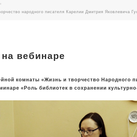
ворчество народного писателя Карелии Дмитрия Яковлевича Гу
 на вебинаре
ейной комнаты «Жизнь и творчество Народного пи
еминаре «Роль библиотек в сохранении культурно