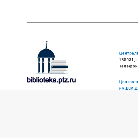
Централь
185031, г
Телефон
Централ
им.В.М.
Муниципальное бюджетное
185035, П
учреждение культуры
Телефон
Петрозаводского городского округа
«Централизованная библиотечная
система» (МУ «Петрозаводская ЦБС»)
Библиоте
ул. Ровио
185031, г. Петрозаводск, Октябрьский
Телефон
пр-кт., д.7