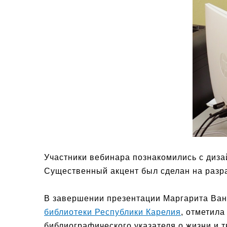
Участники вебинара познакомились с диза
Существенный акцент был сделан на разра
В завершении презентации Маргарита Ван
библиотеки Республики Карелия
, отметил
библиографического указателя о жизни и 