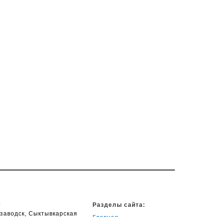
8
Разделы сайта:
озаводск, Сыктывкарская