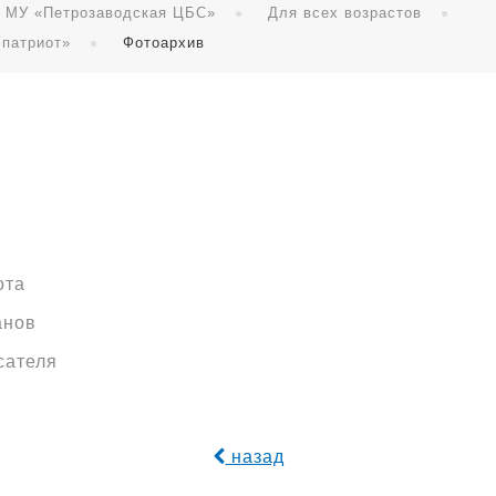
я МУ «Петрозаводская ЦБС»
Для всех возрастов
 патриот»
Фотоархив
ота
анов
сателя
назад