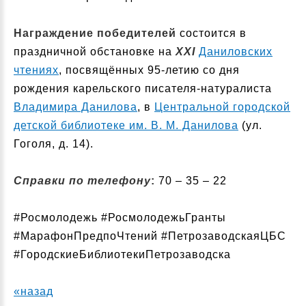
Награждение победителей
состоится в
праздничной обстановке на
XXI
Даниловских
чтениях
, посвящённых 95-летию со дня
рождения карельского писателя-натуралиста
Владимира Данилова
, в
Центральной городской
детской библиотеке им. В. М. Данилова
(ул.
Гоголя, д. 14).
Справки по телефону
:
70 – 35 – 22
#Росмолодежь #РосмолодежьГранты
#МарафонПредпоЧтений #ПетрозаводскаяЦБС
#ГородскиеБиблиотекиПетрозаводска
«назад