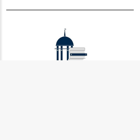
Муниципальное бюджетное учреждение культуры
Петрозаводского городского округа «Централизованная
библиотечная система» (МУ «Петрозаводская ЦБС»)
185031, г. Петрозаводск, Октябрьский пр-кт., д.7
Телефон:
8 (814) 274-36-50, +7 (921) 017-17-99
e-mail:
centr_library@sampo.ru
©
2026.
БУ «НБ РК»