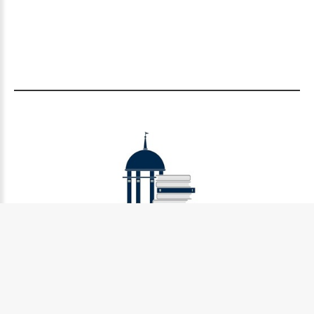
Муниципальное бюджетное учреждение культуры
Петрозаводского городского округа «Централизованная
библиотечная система» (МУ «Петрозаводская ЦБС»)
185031, г. Петрозаводск, Октябрьский пр-кт., д.7
Телефон:
8 (814) 274-36-50, +7 (921) 017-17-99