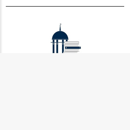
Муниципальное бюджетное учреждение культуры
Петрозаводского городского округа «Централизованная
библиотечная система» (МУ «Петрозаводская ЦБС»)
185031, г. Петрозаводск, Октябрьский пр-кт., д.7
Телефон:
8 (814) 274-36-50, +7 (921) 017-17-99
e-mail:
centr_library@sampo.ru
©
2026.
БУ «НБ РК»
Центральная городская библиотека им.Д.Я. Гусарова