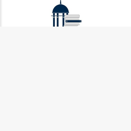
Муниципальное бюджетное учреждение культуры
Петрозаводского городского округа «Централизованная
библиотечная система» (МУ «Петрозаводская ЦБС»)
185031, г. Петрозаводск, Октябрьский пр-кт., д.7
Телефон:
8 (814) 274-36-50, +7 (921) 017-17-99
e-mail:
centr_library@sampo.ru
©
2026.
БУ «НБ РК»
Центральная городская библиотека им.Д.Я. Гусарова
185031, г. Петрозаводск, Октябрьский пр-кт., д. 7
Телефоны:
8 (814) 274-42-31, +7 (921) 017-20-23
Центральная городская детская библиотека