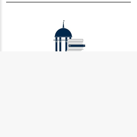
Муниципальное бюджетное учреждение культуры
Петрозаводского городского округа «Централизованная
библиотечная система» (МУ «Петрозаводская ЦБС»)
185031, г. Петрозаводск, Октябрьский пр-кт., д.7
Телефон:
8 (814) 274-36-50, +7 (921) 017-17-99
e-mail:
centr_library@sampo.ru
©
2026.
БУ «НБ РК»
Центральная городская библиотека им.Д.Я. Гусарова