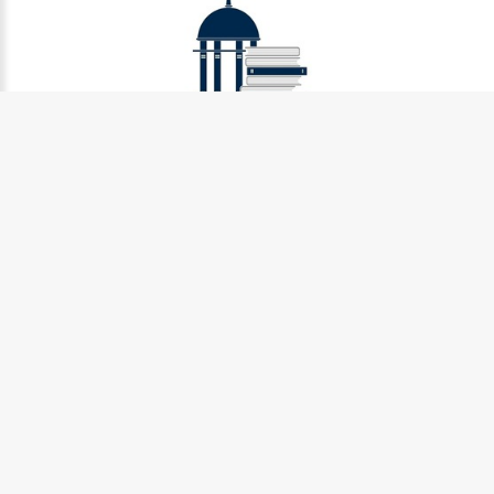
Муниципальное бюджетное учреждение культуры
Петрозаводского городского округа «Централизованная
библиотечная система» (МУ «Петрозаводская ЦБС»)
185031, г. Петрозаводск, Октябрьский пр-кт., д.7
Телефон:
8 (814) 274-36-50, +7 (921) 017-17-99
e-mail:
centr_library@sampo.ru
©
2026.
БУ «НБ РК»
Центральная городская библиотека им.Д.Я. Гусарова
185031, г. Петрозаводск, Октябрьский пр-кт., д. 7
Телефоны:
8 (814) 274-42-31, +7 (921) 017-20-23
Центральная городская детская библиотека