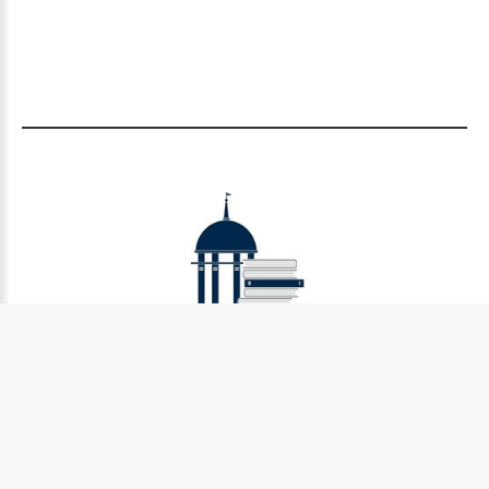
Муниципальное бюджетное учреждение культуры
Петрозаводского городского округа «Централизованная
библиотечная система» (МУ «Петрозаводская ЦБС»)
185031, г. Петрозаводск, Октябрьский пр-кт., д.7
Телефон:
8 (814) 274-36-50, +7 (921) 017-17-99