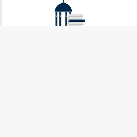
Муниципальное бюджетное учреждение культуры
Петрозаводского городского округа «Централизованная
библиотечная система» (МУ «Петрозаводская ЦБС»)
185031, г. Петрозаводск, Октябрьский пр-кт., д.7
Телефон:
8 (814) 274-36-50, +7 (921) 017-17-99
e-mail:
centr_library@sampo.ru
©
2026.
БУ «НБ РК»
Центральная городская библиотека им.Д.Я. Гусарова
185031, г. Петрозаводск, Октябрьский пр-кт., д. 7
Телефоны:
8 (814) 274-42-31, +7 (921) 017-20-23
Центральная городская детская библиотека