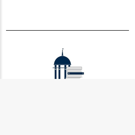
Муниципальное бюджетное учреждение культуры
Петрозаводского городского округа «Централизованная
библиотечная система» (МУ «Петрозаводская ЦБС»)
185031, г. Петрозаводск, Октябрьский пр-кт., д.7
Телефон:
8 (814) 274-36-50, +7 (921) 017-17-99
e-mail:
centr_library@sampo.ru