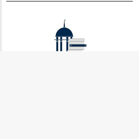
Муниципальное бюджетное учреждение культуры
Петрозаводского городского округа «Централизованная
библиотечная система» (МУ «Петрозаводская ЦБС»)
185031, г. Петрозаводск, Октябрьский пр-кт., д.7
Телефон:
8 (814) 274-36-50, +7 (921) 017-17-99
e-mail:
centr_library@sampo.ru
©
2026.
БУ «НБ РК»
Центральная городская библиотека им.Д.Я. Гусарова
185031, г. Петрозаводск, Октябрьский пр-кт., д. 7