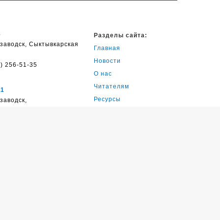
8
Разделы сайта:
озаводск, Сыктывкарская
Главная
Новости
) 256-51-35
О нас
Читателям
11
Ресурсы
озаводск,
кая ул., д. 25
Обратная связь
) 252-52-47
15
озаводск, ул. Калевалы,
) 274-42-79
22
озаводск, Лососинское