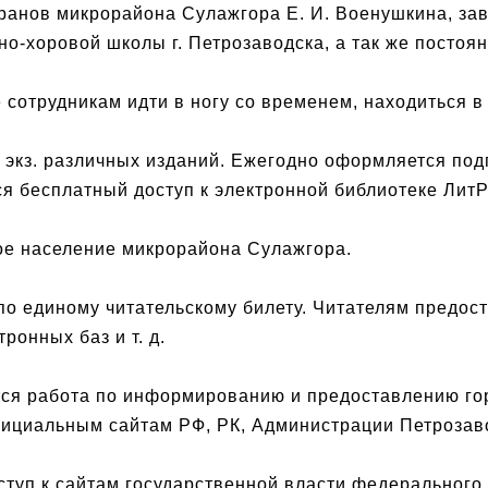
еранов микрорайона Сулажгора Е. И. Военушкина, за
о-хоровой школы г. Петрозаводска, а так же постоя
 сотрудникам идти в ногу со временем, находиться в
 экз. различных изданий. Ежегодно оформляется под
я бесплатный доступ к электронной библиотеке ЛитР
ое население микрорайона Сулажгора.
о единому читательскому билету. Читателям предос
ронных баз и т. д.
ется работа по информированию и предоставлению г
ициальным сайтам РФ, РК, Администрации Петрозаво
уп к сайтам государственной власти федерального,