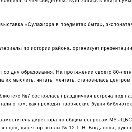
новлена, о чем свидетельствует запись в Книге сумм
ь выставка «Сулажгора в предметах быта», экспонат
атериалы по истории района, организует презентаци
т со дня образования. На протяжении своего 80-лет
ла их мыслить, читать, мечтать, становилась центро
Библиотеке №7 состоялась праздничная встреча под н
нали о том, как проходят творческие будни библиоте
заместитель директора по общим вопросам МУ «ЦБС»
Кузнецов, директор школы № 12 Т. Н. Богданова, ру