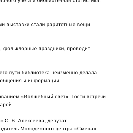
арного учета и библиотечная статистика,
ами выставки стали раритетные вещи
и, фольклорные праздники, проводит
него пути библиотека неизменно делала
м общения и информации.
азванием «Волшебный свет». Гости встречи
карей.
 С. В. Алексеева, депутат
ководитель Молодёжного центра «Смена»