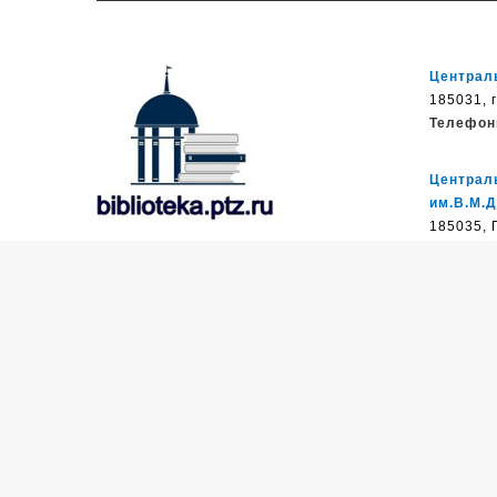
Централь
185031, г
Телефон
Централ
им.В.М.
185035, П
Муниципальное бюджетное
Телефон
учреждение культуры
Петрозаводского городского округа
Библиоте
«Централизованная библиотечная
185026, г
система» (МУ «Петрозаводская ЦБС»)
Телефон
185031, г. Петрозаводск, Октябрьский
пр-кт., д.7
Библиот
Телефон:
8 (814) 274-36-50, +7 (921)
1850З2, 
017-17-99
Телефон
e-mail:
centr_library@sampo.ru