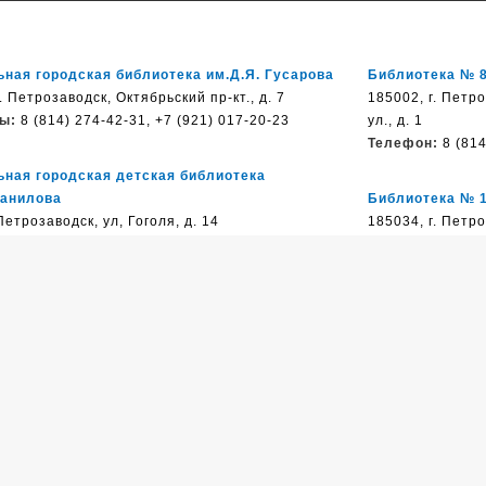
ная городская библиотека им.Д.Я. Гусарова
Библиотека № 
. Петрозаводск, Октябрьский пр-кт., д. 7
185002, г. Петр
ы:
8 (814) 274-42-31, +7 (921) 017-20-23
ул., д. 1
Телефон:
8 (814
ьная городская детская библиотека
Данилова
Библиотека № 
етрозаводск, ул, Гоголя, д. 14
185034, г. Петр
:
8 (814) 277-35-82
Нойбранденбургс
Телефон:
8 (814
ка им. Н. Клюева
, Петрозаводск, ул. Ровио, д.17/2
Библиотека № 
:
8 (814) 251-90-49
185031, г. Петр
д. 6
Телефон:
8 (814
ека № 4
г. Петрозаводск, ул. Соломенская, д. 25
:
8 (814) 271-86-27
Библиотека № 
185016, г. Петр