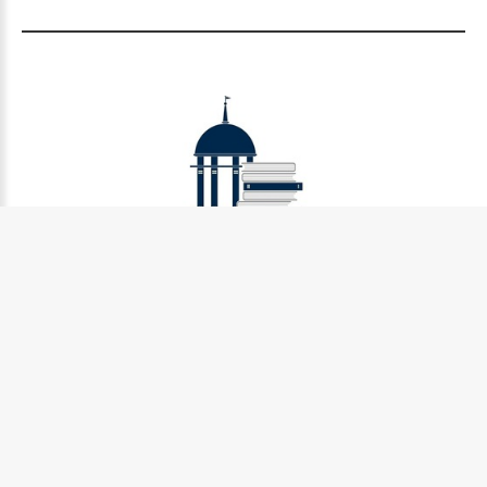
Муниципальное бюджетное учреждение культуры
Петрозаводского городского округа «Централизованная
библиотечная система» (МУ «Петрозаводская ЦБС»)
185031, г. Петрозаводск, Октябрьский пр-кт., д.7
Телефон:
8 (814) 274-36-50, +7 (921) 017-17-99
e-mail:
centr_library@sampo.ru
©
2026.
БУ «НБ РК»