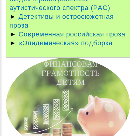
аутистического спектра (РАС)
►
Детективы и остросюжетная
проза
►
Современная российская проза
►
«Эпидемическая» подборка