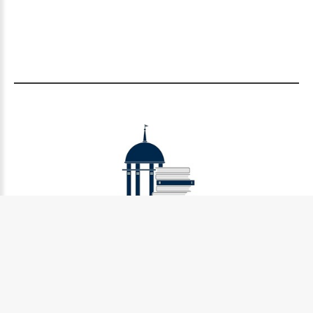
Муниципальное бюджетное учреждение культуры
Петрозаводского городского округа «Централизованная
библиотечная система» (МУ «Петрозаводская ЦБС»)
185031, г. Петрозаводск, Октябрьский пр-кт., д.7
Телефон:
8 (814) 274-36-50, +7 (921) 017-17-99