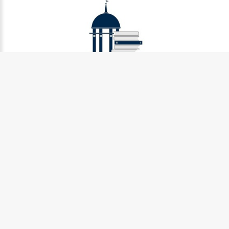
Муниципальное бюджетное учреждение культуры
Петрозаводского городского округа «Централизованная
библиотечная система» (МУ «Петрозаводская ЦБС»)
185031, г. Петрозаводск, Октябрьский пр-кт., д.7
Телефон:
8 (814) 274-36-50, +7 (921) 017-17-99
e-mail:
centr_library@sampo.ru
©
2026.
БУ «НБ РК»
Центральная городская библиотека им.Д.Я. Гусарова
185031, г. Петрозаводск, Октябрьский пр-кт., д. 7
Телефоны:
8 (814) 274-42-31, +7 (921) 017-20-23