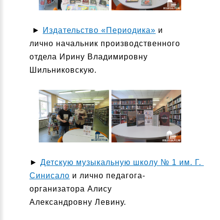
►
Издательство «Периодика»
и
лично начальник производственного
отдела Ирину Владимировну
Шильниковскую.
►
Детскую музыкальную школу № 1 им. Г.
Синисало
и лично педагога-
организатора Алису
Александровну Левину.