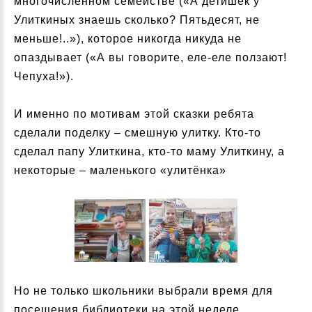
многочисленном семействе («А детишек у
Улиткиных знаешь сколько? Пятьдесят, не
меньше!..»), которое никогда никуда не
опаздывает («А вы говорите, еле-еле ползают!
Чепуха!»).
И именно по мотивам этой сказки ребята
сделали поделку – смешную улитку. Кто-то
сделал папу Улиткина, кто-то маму Улиткину, а
некоторые – маленького «улитёнка»
Но не только школьники выбрали время для
посещения библиотеки на этой неделе.