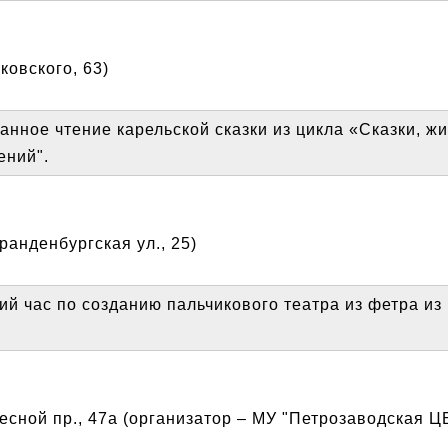
ковского, 63)
нное чтение карельской сказки из цикла «Сказки, ж
ений".
анденбургская ул., 25)
ий час по созданию пальчикового театра из фетра из
ной пр., 47а (организатор – МУ "Петрозаводская Ц