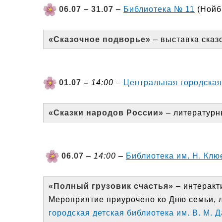
06.07
–
31.07
–
Библиотека № 11
(Нойбр
«Сказочное подворье»
– выставка сказ
01.07 –
14:00
–
Центральная городская 
«Сказки народов России»
– литературны
06.07
–
14:00
–
Библиотека им. Н. Клю
«Полный грузовик счастья»
– интеракти
Мероприятие приурочено ко Дню семьи, л
городская детская библиотека им. В. М. 