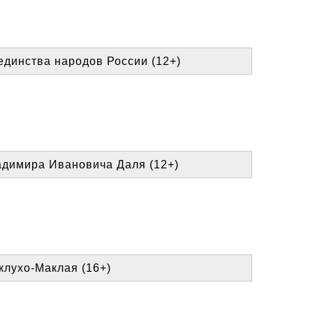
единства народов России (12+)
адимира Ивановича Даля (12+)
клухо-Маклая (16+)