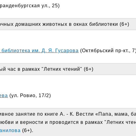
анденбургская ул., 25)
очных домашних животных в окнах библиотеки (6+)
библиотека им. Д. Я. Гусарова
(Октябрьский пр-кт., 7
й час в рамках "Летних чтений" (6+)
ева
(ул. Ровио, 17/2)
вное занятие по книге А. - К. Вестли «Папа, мама, б
юбви и верности и проводится в рамках "Летних чте
Данилова
(6+).