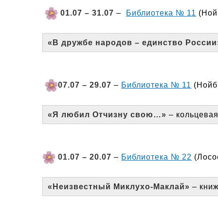
01.07
– 31.07
–
Библиотека № 11
(Ной
«В дружбе народов – единство России
07.07
– 29.07
–
Библиотека № 11
(Нойбр
«Я любил Отчизну свою…»
– кольцева
01.07 – 20.07
–
Библиотека № 22
(Лосос
«Неизвестный Миклухо-Маклай»
– книж