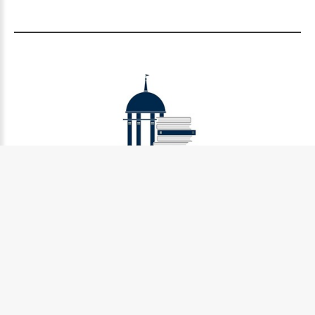
Муниципальное бюджетное учреждение культуры
Петрозаводского городского округа «Централизованная
библиотечная система» (МУ «Петрозаводская ЦБС»)
185031, г. Петрозаводск, Октябрьский пр-кт., д.7
Телефон:
8 (814) 274-36-50, +7 (921) 017-17-99
e-mail:
centr_library@sampo.ru
©
2026.
БУ «НБ РК»